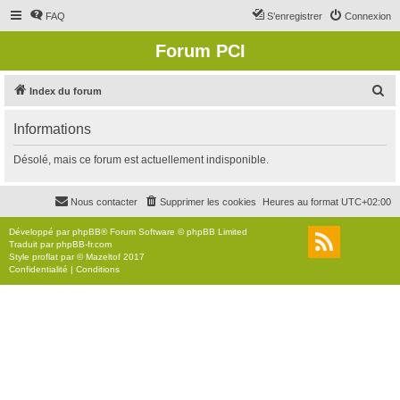
FAQ
S’enregistrer
Connexion
Forum PCI
R
Index du forum
e
Informations
c
h
Désolé, mais ce forum est actuellement indisponible.
e
r
Nous contacter
Supprimer les cookies
Heures au format
UTC+02:00
c
Développé par
phpBB
® Forum Software © phpBB Limited
h
Traduit par
phpBB-fr.com
Style
proflat
par ©
Mazeltof
2017
e
Confidentialité
|
Conditions
r