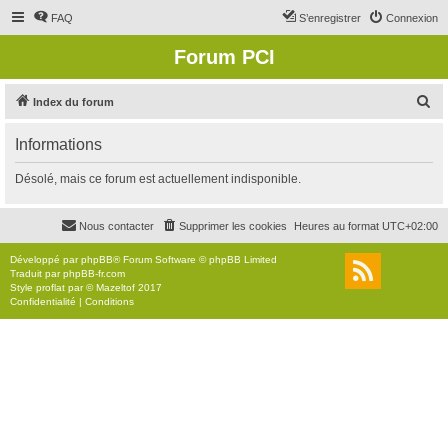
FAQ
S’enregistrer
Connexion
Forum PCI
R
Index du forum
e
Informations
c
h
Désolé, mais ce forum est actuellement indisponible.
e
r
Nous contacter
Supprimer les cookies
Heures au format
UTC+02:00
c
Développé par
phpBB
® Forum Software © phpBB Limited
h
Traduit par
phpBB-fr.com
Style
proflat
par ©
Mazeltof
2017
e
Confidentialité
|
Conditions
r