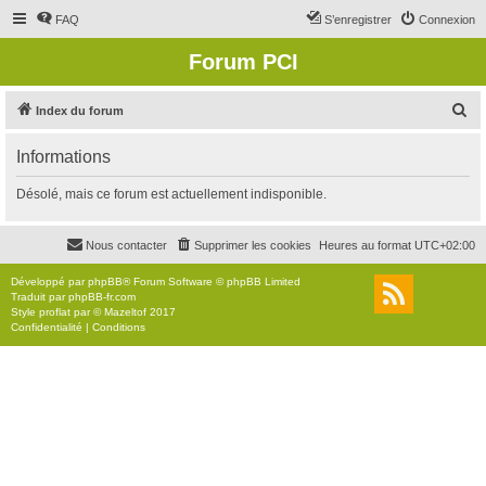
FAQ
S’enregistrer
Connexion
Forum PCI
R
Index du forum
e
Informations
c
h
Désolé, mais ce forum est actuellement indisponible.
e
r
Nous contacter
Supprimer les cookies
Heures au format
UTC+02:00
c
Développé par
phpBB
® Forum Software © phpBB Limited
h
Traduit par
phpBB-fr.com
Style
proflat
par ©
Mazeltof
2017
e
Confidentialité
|
Conditions
r