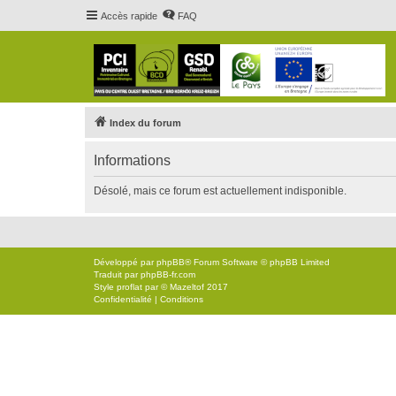
Accès rapide
FAQ
Index du forum
Informations
Désolé, mais ce forum est actuellement indisponible.
Développé par
phpBB
® Forum Software © phpBB Limited
Traduit par
phpBB-fr.com
Style
proflat
par ©
Mazeltof
2017
Confidentialité
|
Conditions