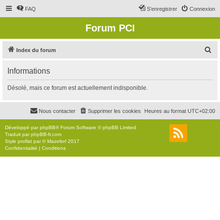
FAQ
S’enregistrer
Connexion
Forum PCI
R
Index du forum
e
Informations
c
h
Désolé, mais ce forum est actuellement indisponible.
e
r
Nous contacter
Supprimer les cookies
Heures au format
UTC+02:00
c
Développé par
phpBB
® Forum Software © phpBB Limited
h
Traduit par
phpBB-fr.com
Style
proflat
par ©
Mazeltof
2017
e
Confidentialité
|
Conditions
r