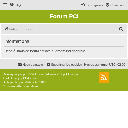
FAQ
S’enregistrer
Connexion
Forum PCI
R
Index du forum
e
Informations
c
h
Désolé, mais ce forum est actuellement indisponible.
e
r
Nous contacter
Supprimer les cookies
Heures au format
UTC+02:00
c
Développé par
phpBB
® Forum Software © phpBB Limited
h
Traduit par
phpBB-fr.com
Style
proflat
par ©
Mazeltof
2017
e
Confidentialité
|
Conditions
r