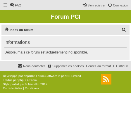
FAQ
S’enregistrer
Connexion
Forum PCI
R
Index du forum
e
Informations
c
h
Désolé, mais ce forum est actuellement indisponible.
e
r
Nous contacter
Supprimer les cookies
Heures au format
UTC+02:00
c
Développé par
phpBB
® Forum Software © phpBB Limited
h
Traduit par
phpBB-fr.com
Style
proflat
par ©
Mazeltof
2017
e
Confidentialité
|
Conditions
r