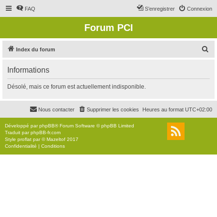
FAQ
S’enregistrer
Connexion
Forum PCI
R
Index du forum
e
Informations
c
h
Désolé, mais ce forum est actuellement indisponible.
e
r
Nous contacter
Supprimer les cookies
Heures au format
UTC+02:00
c
Développé par
phpBB
® Forum Software © phpBB Limited
h
Traduit par
phpBB-fr.com
Style
proflat
par ©
Mazeltof
2017
e
Confidentialité
|
Conditions
r