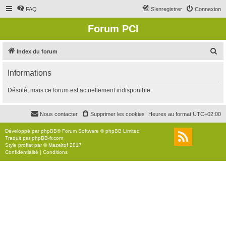
FAQ
S’enregistrer
Connexion
Forum PCI
R
Index du forum
e
Informations
c
h
Désolé, mais ce forum est actuellement indisponible.
e
r
Nous contacter
Supprimer les cookies
Heures au format
UTC+02:00
c
Développé par
phpBB
® Forum Software © phpBB Limited
h
Traduit par
phpBB-fr.com
Style
proflat
par ©
Mazeltof
2017
e
Confidentialité
|
Conditions
r