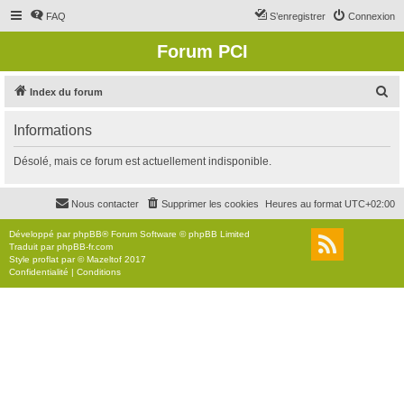
FAQ
S’enregistrer
Connexion
Forum PCI
R
Index du forum
e
Informations
c
h
Désolé, mais ce forum est actuellement indisponible.
e
r
Nous contacter
Supprimer les cookies
Heures au format
UTC+02:00
c
Développé par
phpBB
® Forum Software © phpBB Limited
h
Traduit par
phpBB-fr.com
Style
proflat
par ©
Mazeltof
2017
e
Confidentialité
|
Conditions
r