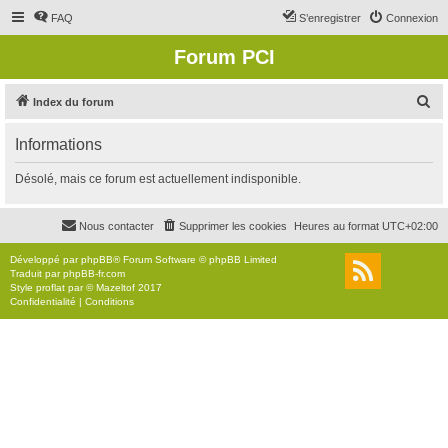
FAQ
S’enregistrer
Connexion
Forum PCI
R
Index du forum
e
Informations
c
h
Désolé, mais ce forum est actuellement indisponible.
e
r
Nous contacter
Supprimer les cookies
Heures au format
UTC+02:00
c
Développé par
phpBB
® Forum Software © phpBB Limited
h
Traduit par
phpBB-fr.com
Style
proflat
par ©
Mazeltof
2017
e
Confidentialité
|
Conditions
r