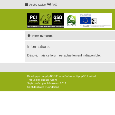
Accès rapide
FAQ
Index du forum
Informations
Désolé, mais ce forum est actuellement indisponible.
Développé par
phpBB
® Forum Software © phpBB Limited
Traduit par
phpBB-fr.com
Style
proflat
par ©
Mazeltof
2017
Confidentialité
|
Conditions