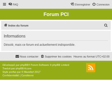
FAQ
S’enregistrer
Connexion
Forum PCI
R
Index du forum
e
Informations
c
h
Désolé, mais ce forum est actuellement indisponible.
e
r
Nous contacter
Supprimer les cookies
Heures au format
UTC+02:00
c
Développé par
phpBB
® Forum Software © phpBB Limited
h
Traduit par
phpBB-fr.com
Style
proflat
par ©
Mazeltof
2017
e
Confidentialité
|
Conditions
r