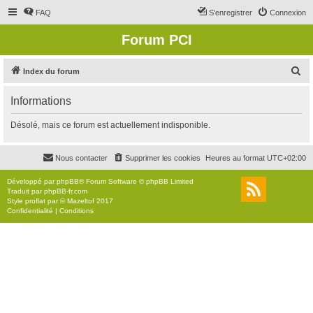
FAQ
S’enregistrer
Connexion
Forum PCI
R
Index du forum
e
Informations
c
h
Désolé, mais ce forum est actuellement indisponible.
e
r
Nous contacter
Supprimer les cookies
Heures au format
UTC+02:00
c
Développé par
phpBB
® Forum Software © phpBB Limited
h
Traduit par
phpBB-fr.com
Style
proflat
par ©
Mazeltof
2017
e
Confidentialité
|
Conditions
r