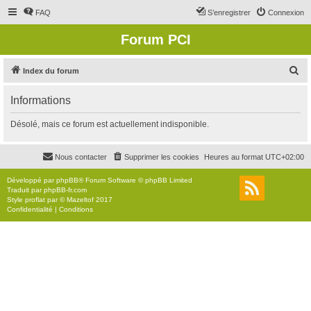
FAQ
S’enregistrer
Connexion
Forum PCI
R
Index du forum
e
Informations
c
h
Désolé, mais ce forum est actuellement indisponible.
e
r
Nous contacter
Supprimer les cookies
Heures au format
UTC+02:00
c
Développé par
phpBB
® Forum Software © phpBB Limited
h
Traduit par
phpBB-fr.com
Style
proflat
par ©
Mazeltof
2017
e
Confidentialité
|
Conditions
r