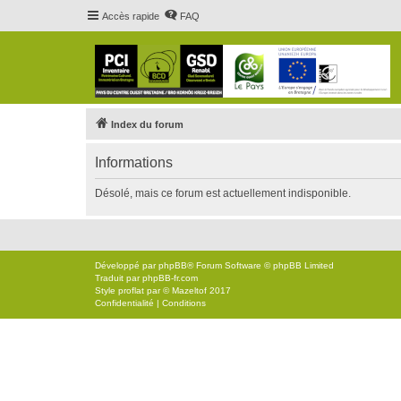
Accès rapide
FAQ
Index du forum
Informations
Désolé, mais ce forum est actuellement indisponible.
Développé par
phpBB
® Forum Software © phpBB Limited
Traduit par
phpBB-fr.com
Style
proflat
par ©
Mazeltof
2017
Confidentialité
|
Conditions