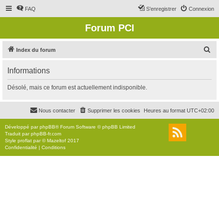
FAQ
S’enregistrer
Connexion
Forum PCI
R
Index du forum
e
Informations
c
h
Désolé, mais ce forum est actuellement indisponible.
e
r
Nous contacter
Supprimer les cookies
Heures au format
UTC+02:00
c
Développé par
phpBB
® Forum Software © phpBB Limited
h
Traduit par
phpBB-fr.com
Style
proflat
par ©
Mazeltof
2017
e
Confidentialité
|
Conditions
r