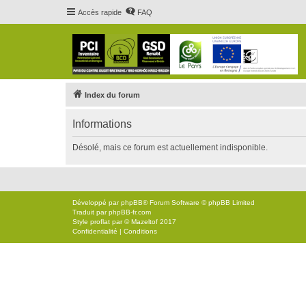
Accès rapide
FAQ
Index du forum
Informations
Désolé, mais ce forum est actuellement indisponible.
Développé par
phpBB
® Forum Software © phpBB Limited
Traduit par
phpBB-fr.com
Style
proflat
par ©
Mazeltof
2017
Confidentialité
|
Conditions