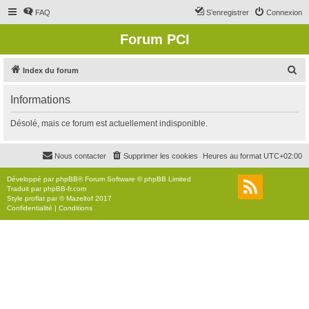
FAQ
S’enregistrer
Connexion
Forum PCI
R
Index du forum
e
Informations
c
h
Désolé, mais ce forum est actuellement indisponible.
e
r
Nous contacter
Supprimer les cookies
Heures au format
UTC+02:00
c
Développé par
phpBB
® Forum Software © phpBB Limited
h
Traduit par
phpBB-fr.com
Style
proflat
par ©
Mazeltof
2017
e
Confidentialité
|
Conditions
r