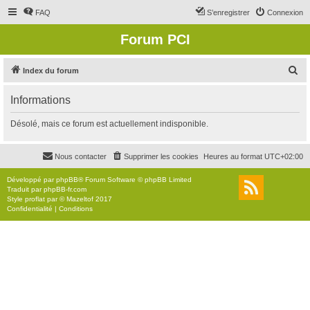
FAQ
S’enregistrer
Connexion
Forum PCI
R
Index du forum
e
Informations
c
h
Désolé, mais ce forum est actuellement indisponible.
e
r
Nous contacter
Supprimer les cookies
Heures au format
UTC+02:00
c
Développé par
phpBB
® Forum Software © phpBB Limited
h
Traduit par
phpBB-fr.com
Style
proflat
par ©
Mazeltof
2017
e
Confidentialité
|
Conditions
r