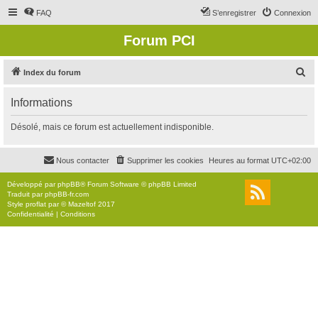
FAQ
S’enregistrer
Connexion
Forum PCI
R
Index du forum
e
Informations
c
h
Désolé, mais ce forum est actuellement indisponible.
e
r
Nous contacter
Supprimer les cookies
Heures au format
UTC+02:00
c
Développé par
phpBB
® Forum Software © phpBB Limited
h
Traduit par
phpBB-fr.com
Style
proflat
par ©
Mazeltof
2017
e
Confidentialité
|
Conditions
r