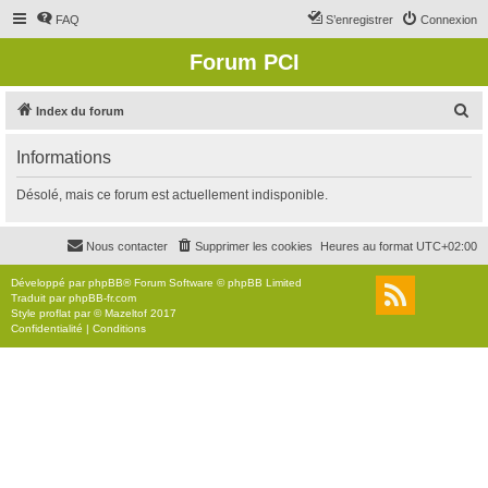
FAQ
S’enregistrer
Connexion
Forum PCI
R
Index du forum
e
Informations
c
h
Désolé, mais ce forum est actuellement indisponible.
e
r
Nous contacter
Supprimer les cookies
Heures au format
UTC+02:00
c
Développé par
phpBB
® Forum Software © phpBB Limited
h
Traduit par
phpBB-fr.com
Style
proflat
par ©
Mazeltof
2017
e
Confidentialité
|
Conditions
r