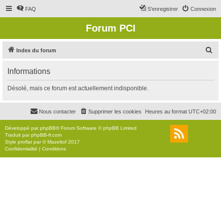
FAQ
S’enregistrer
Connexion
Forum PCI
R
Index du forum
e
Informations
c
h
Désolé, mais ce forum est actuellement indisponible.
e
r
Nous contacter
Supprimer les cookies
Heures au format
UTC+02:00
c
Développé par
phpBB
® Forum Software © phpBB Limited
h
Traduit par
phpBB-fr.com
Style
proflat
par ©
Mazeltof
2017
e
Confidentialité
|
Conditions
r