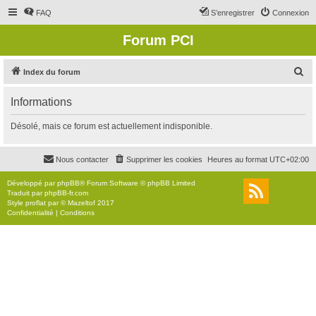
FAQ
S’enregistrer
Connexion
Forum PCI
R
Index du forum
e
Informations
c
h
Désolé, mais ce forum est actuellement indisponible.
e
r
Nous contacter
Supprimer les cookies
Heures au format
UTC+02:00
c
Développé par
phpBB
® Forum Software © phpBB Limited
h
Traduit par
phpBB-fr.com
Style
proflat
par ©
Mazeltof
2017
e
Confidentialité
|
Conditions
r