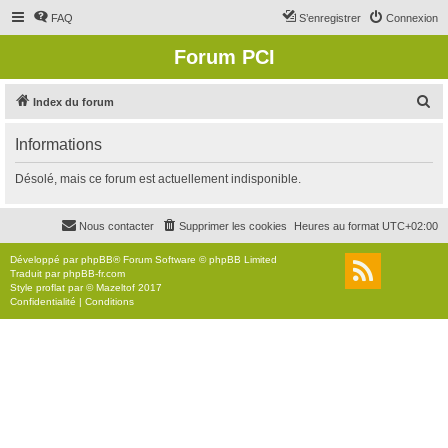
FAQ
S’enregistrer
Connexion
Forum PCI
R
Index du forum
e
Informations
c
h
Désolé, mais ce forum est actuellement indisponible.
e
r
Nous contacter
Supprimer les cookies
Heures au format
UTC+02:00
c
Développé par
phpBB
® Forum Software © phpBB Limited
h
Traduit par
phpBB-fr.com
Style
proflat
par ©
Mazeltof
2017
e
Confidentialité
|
Conditions
r