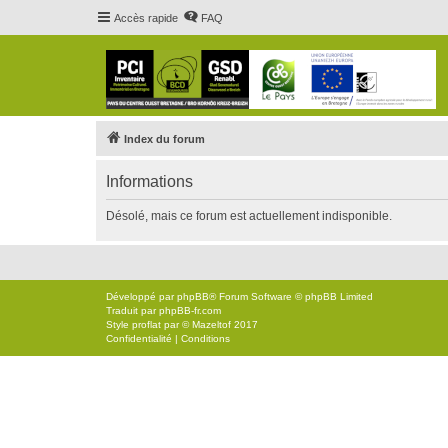
Accès rapide
FAQ
Index du forum
Informations
Désolé, mais ce forum est actuellement indisponible.
Développé par
phpBB
® Forum Software © phpBB Limited
Traduit par
phpBB-fr.com
Style
proflat
par ©
Mazeltof
2017
Confidentialité
|
Conditions