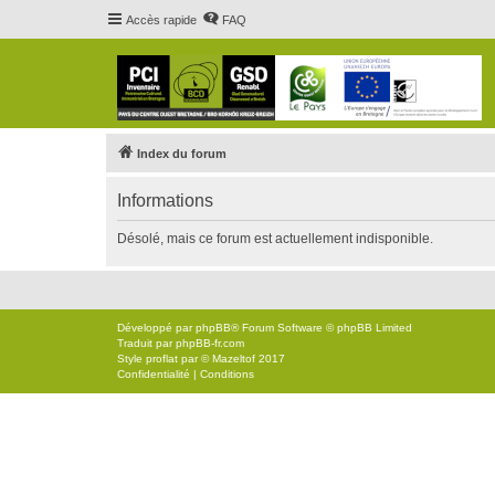
Accès rapide
FAQ
Index du forum
Informations
Désolé, mais ce forum est actuellement indisponible.
Développé par
phpBB
® Forum Software © phpBB Limited
Traduit par
phpBB-fr.com
Style
proflat
par ©
Mazeltof
2017
Confidentialité
|
Conditions