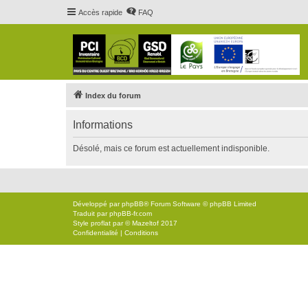
Accès rapide
FAQ
Index du forum
Informations
Désolé, mais ce forum est actuellement indisponible.
Développé par
phpBB
® Forum Software © phpBB Limited
Traduit par
phpBB-fr.com
Style
proflat
par ©
Mazeltof
2017
Confidentialité
|
Conditions