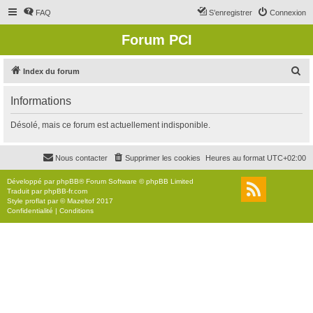
FAQ
S’enregistrer
Connexion
Forum PCI
R
Index du forum
e
Informations
c
h
Désolé, mais ce forum est actuellement indisponible.
e
r
Nous contacter
Supprimer les cookies
Heures au format
UTC+02:00
c
Développé par
phpBB
® Forum Software © phpBB Limited
h
Traduit par
phpBB-fr.com
Style
proflat
par ©
Mazeltof
2017
e
Confidentialité
|
Conditions
r