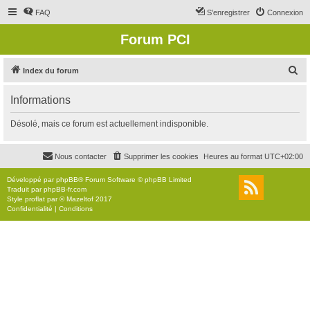
FAQ
S’enregistrer
Connexion
Forum PCI
R
Index du forum
e
Informations
c
h
Désolé, mais ce forum est actuellement indisponible.
e
r
Nous contacter
Supprimer les cookies
Heures au format
UTC+02:00
c
Développé par
phpBB
® Forum Software © phpBB Limited
h
Traduit par
phpBB-fr.com
Style
proflat
par ©
Mazeltof
2017
e
Confidentialité
|
Conditions
r