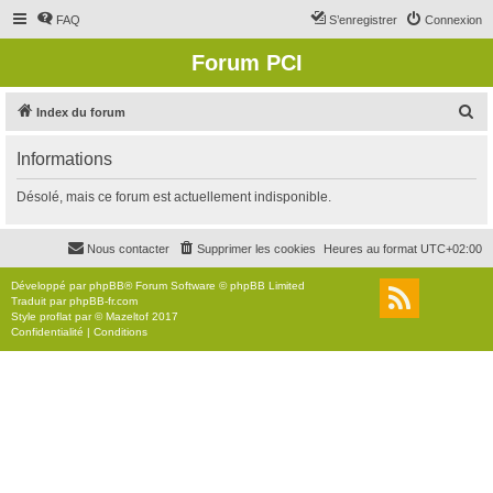
FAQ
S’enregistrer
Connexion
Forum PCI
R
Index du forum
e
Informations
c
h
Désolé, mais ce forum est actuellement indisponible.
e
r
Nous contacter
Supprimer les cookies
Heures au format
UTC+02:00
c
Développé par
phpBB
® Forum Software © phpBB Limited
h
Traduit par
phpBB-fr.com
Style
proflat
par ©
Mazeltof
2017
e
Confidentialité
|
Conditions
r