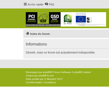
Accès rapide
FAQ
Index du forum
Informations
Désolé, mais ce forum est actuellement indisponible.
Développé par
phpBB
® Forum Software © phpBB Limited
Traduit par
phpBB-fr.com
Style
proflat
par ©
Mazeltof
2017
Confidentialité
|
Conditions