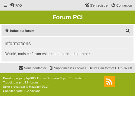
FAQ
S’enregistrer
Connexion
Forum PCI
R
Index du forum
e
Informations
c
h
Désolé, mais ce forum est actuellement indisponible.
e
r
Nous contacter
Supprimer les cookies
Heures au format
UTC+02:00
c
Développé par
phpBB
® Forum Software © phpBB Limited
h
Traduit par
phpBB-fr.com
Style
proflat
par ©
Mazeltof
2017
e
Confidentialité
|
Conditions
r