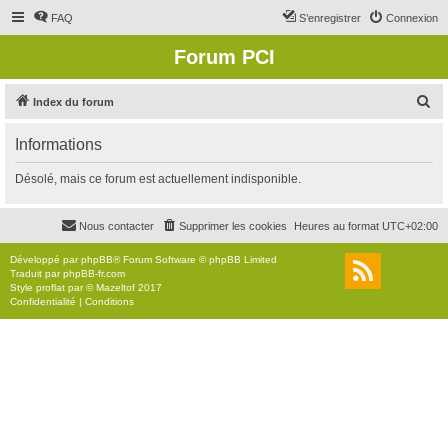
FAQ
S’enregistrer
Connexion
Forum PCI
R
Index du forum
e
Informations
c
h
Désolé, mais ce forum est actuellement indisponible.
e
r
Nous contacter
Supprimer les cookies
Heures au format
UTC+02:00
c
Développé par
phpBB
® Forum Software © phpBB Limited
h
Traduit par
phpBB-fr.com
Style
proflat
par ©
Mazeltof
2017
e
Confidentialité
|
Conditions
r