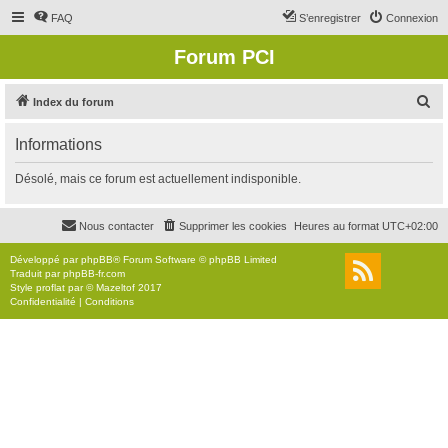
FAQ
S’enregistrer
Connexion
Forum PCI
R
Index du forum
e
Informations
c
h
Désolé, mais ce forum est actuellement indisponible.
e
r
Nous contacter
Supprimer les cookies
Heures au format
UTC+02:00
c
Développé par
phpBB
® Forum Software © phpBB Limited
h
Traduit par
phpBB-fr.com
Style
proflat
par ©
Mazeltof
2017
e
Confidentialité
|
Conditions
r