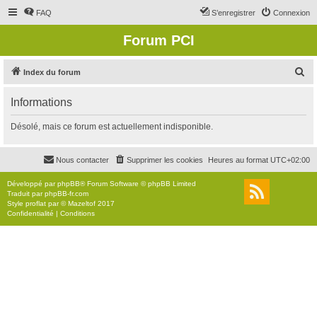
FAQ
S’enregistrer
Connexion
Forum PCI
R
Index du forum
e
Informations
c
h
Désolé, mais ce forum est actuellement indisponible.
e
r
Nous contacter
Supprimer les cookies
Heures au format
UTC+02:00
c
Développé par
phpBB
® Forum Software © phpBB Limited
h
Traduit par
phpBB-fr.com
Style
proflat
par ©
Mazeltof
2017
e
Confidentialité
|
Conditions
r