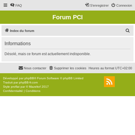
FAQ
S’enregistrer
Connexion
Forum PCI
R
Index du forum
e
Informations
c
h
Désolé, mais ce forum est actuellement indisponible.
e
r
Nous contacter
Supprimer les cookies
Heures au format
UTC+02:00
c
Développé par
phpBB
® Forum Software © phpBB Limited
h
Traduit par
phpBB-fr.com
Style
proflat
par ©
Mazeltof
2017
e
Confidentialité
|
Conditions
r