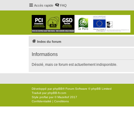
Accès rapide
FAQ
Index du forum
Informations
Désolé, mais ce forum est actuellement indisponible.
Développé par
phpBB
® Forum Software © phpBB Limited
Traduit par
phpBB-fr.com
Style
proflat
par ©
Mazeltof
2017
Confidentialité
|
Conditions