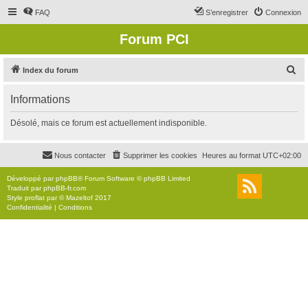
FAQ
S’enregistrer
Connexion
Forum PCI
R
Index du forum
e
Informations
c
h
Désolé, mais ce forum est actuellement indisponible.
e
r
Nous contacter
Supprimer les cookies
Heures au format
UTC+02:00
c
Développé par
phpBB
® Forum Software © phpBB Limited
h
Traduit par
phpBB-fr.com
Style
proflat
par ©
Mazeltof
2017
e
Confidentialité
|
Conditions
r