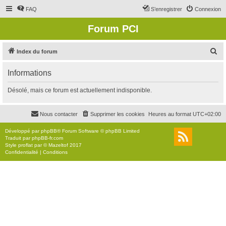
FAQ
S’enregistrer
Connexion
Forum PCI
R
Index du forum
e
Informations
c
h
Désolé, mais ce forum est actuellement indisponible.
e
r
Nous contacter
Supprimer les cookies
Heures au format
UTC+02:00
c
Développé par
phpBB
® Forum Software © phpBB Limited
h
Traduit par
phpBB-fr.com
Style
proflat
par ©
Mazeltof
2017
e
Confidentialité
|
Conditions
r