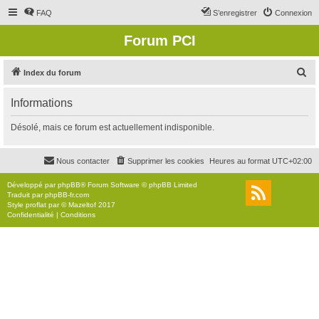
FAQ
S’enregistrer
Connexion
Forum PCI
R
Index du forum
e
Informations
c
h
Désolé, mais ce forum est actuellement indisponible.
e
r
Nous contacter
Supprimer les cookies
Heures au format
UTC+02:00
c
Développé par
phpBB
® Forum Software © phpBB Limited
h
Traduit par
phpBB-fr.com
Style
proflat
par ©
Mazeltof
2017
e
Confidentialité
|
Conditions
r