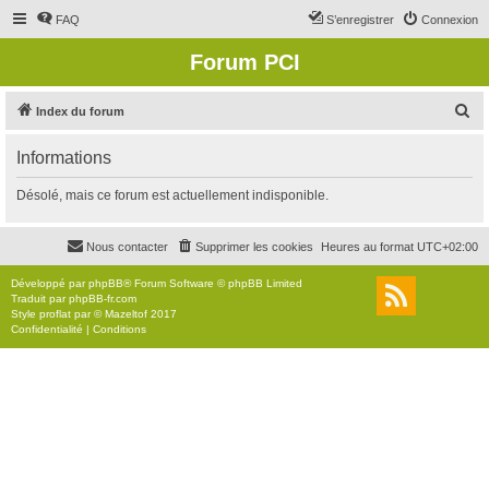
FAQ
S’enregistrer
Connexion
Forum PCI
R
Index du forum
e
Informations
c
h
Désolé, mais ce forum est actuellement indisponible.
e
r
Nous contacter
Supprimer les cookies
Heures au format
UTC+02:00
c
Développé par
phpBB
® Forum Software © phpBB Limited
h
Traduit par
phpBB-fr.com
Style
proflat
par ©
Mazeltof
2017
e
Confidentialité
|
Conditions
r