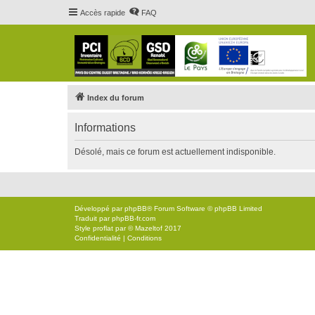
Accès rapide
FAQ
Index du forum
Informations
Désolé, mais ce forum est actuellement indisponible.
Développé par
phpBB
® Forum Software © phpBB Limited
Traduit par
phpBB-fr.com
Style
proflat
par ©
Mazeltof
2017
Confidentialité
|
Conditions