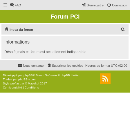
FAQ
S’enregistrer
Connexion
Forum PCI
R
Index du forum
e
Informations
c
h
Désolé, mais ce forum est actuellement indisponible.
e
r
Nous contacter
Supprimer les cookies
Heures au format
UTC+02:00
c
Développé par
phpBB
® Forum Software © phpBB Limited
h
Traduit par
phpBB-fr.com
Style
proflat
par ©
Mazeltof
2017
e
Confidentialité
|
Conditions
r