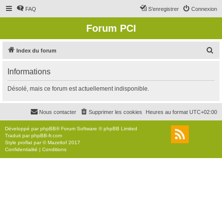
FAQ
S’enregistrer
Connexion
Forum PCI
R
Index du forum
e
Informations
c
h
Désolé, mais ce forum est actuellement indisponible.
e
r
Nous contacter
Supprimer les cookies
Heures au format
UTC+02:00
c
Développé par
phpBB
® Forum Software © phpBB Limited
h
Traduit par
phpBB-fr.com
Style
proflat
par ©
Mazeltof
2017
e
Confidentialité
|
Conditions
r