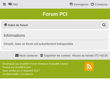
FAQ
S’enregistrer
Connexion
Forum PCI
R
Index du forum
e
Informations
c
h
Désolé, mais ce forum est actuellement indisponible.
e
r
Nous contacter
Supprimer les cookies
Heures au format
UTC+02:00
c
Développé par
phpBB
® Forum Software © phpBB Limited
h
Traduit par
phpBB-fr.com
Style
proflat
par ©
Mazeltof
2017
e
Confidentialité
|
Conditions
r