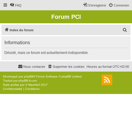
FAQ
S’enregistrer
Connexion
Forum PCI
R
Index du forum
e
Informations
c
h
Désolé, mais ce forum est actuellement indisponible.
e
r
Nous contacter
Supprimer les cookies
Heures au format
UTC+02:00
c
Développé par
phpBB
® Forum Software © phpBB Limited
h
Traduit par
phpBB-fr.com
Style
proflat
par ©
Mazeltof
2017
e
Confidentialité
|
Conditions
r