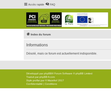
Accès rapide
FAQ
Index du forum
Informations
Désolé, mais ce forum est actuellement indisponible.
Développé par
phpBB
® Forum Software © phpBB Limited
Traduit par
phpBB-fr.com
Style
proflat
par ©
Mazeltof
2017
Confidentialité
|
Conditions