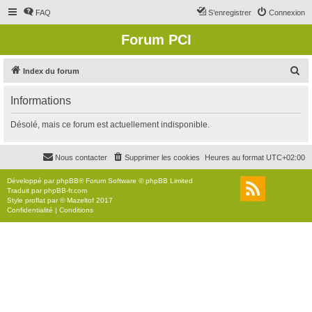
FAQ
S’enregistrer
Connexion
Forum PCI
R
Index du forum
e
Informations
c
h
Désolé, mais ce forum est actuellement indisponible.
e
r
Nous contacter
Supprimer les cookies
Heures au format
UTC+02:00
c
Développé par
phpBB
® Forum Software © phpBB Limited
h
Traduit par
phpBB-fr.com
Style
proflat
par ©
Mazeltof
2017
e
Confidentialité
|
Conditions
r