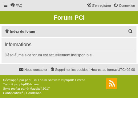
FAQ
S’enregistrer
Connexion
Forum PCI
R
Index du forum
e
Informations
c
h
Désolé, mais ce forum est actuellement indisponible.
e
r
Nous contacter
Supprimer les cookies
Heures au format
UTC+02:00
c
Développé par
phpBB
® Forum Software © phpBB Limited
h
Traduit par
phpBB-fr.com
Style
proflat
par ©
Mazeltof
2017
e
Confidentialité
|
Conditions
r